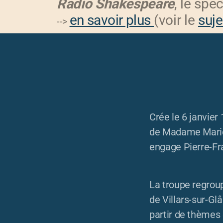
Radio Shakespeare
, le spe
en savoir plus
(voir le
suje
-->
Crée le 6 janvier
de Madame Marie-
engage Pierre-Fra
La troupe regrou
de Villars-sur-Gl
partir de thèmes