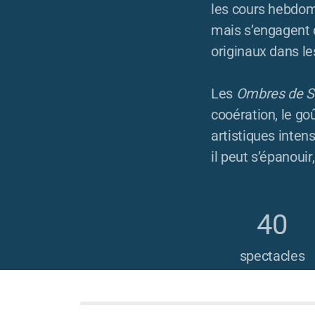
les cours hebdoma
mais s’engagent 
originaux dans l
Les
Ombres de S
cooération, le goû
artistiques inten
il peut s’épanouir
40
spectacles